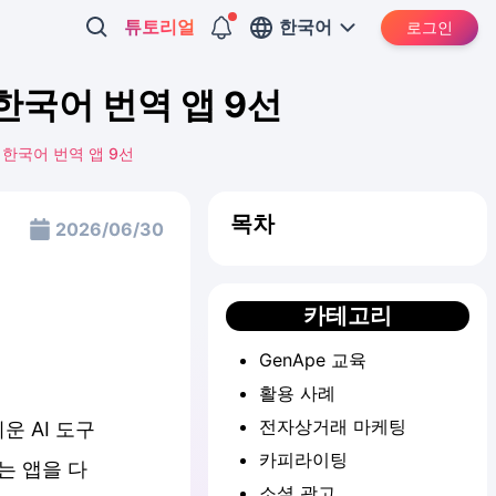
튜토리얼
한국어
로그인
한국어 번역 앱 9선
한국어 번역 앱 9선
목차
2026/06/30
카테고리
GenApe 교육
활용 사례
전자상거래 마케팅
운 AI 도구
카피라이팅
는 앱을 다
소셜 광고