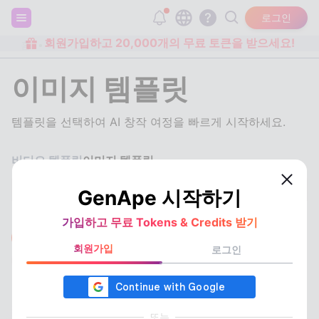
로그인
회원가입하고 20,000개의 무료 토큰을 받으세요!
홈
이미지 템플릿
이미지 템플릿
템플릿을 선택하여 AI 창작 여정을 빠르게 시작하세요.
비디오 템플릿
이미지 템플릿
GenApe 시작하기
가입하고 무료 Tokens & Credits 받기
전체
디자인
인물 스타일링
회원가입
로그인
스타일 생성
이미지 복원
유튜브 배너 디자인
AI 커버 생성
AI 로고 생성
AI 3D 로고 생성
AI 증명사진
AI 의상 변경
AI 메이크업
헤어스타일 시뮬레이션
피부 톤 변경
애니메이션 스타일
애니 캐릭터 생성
AI 일러스트 생성
또는