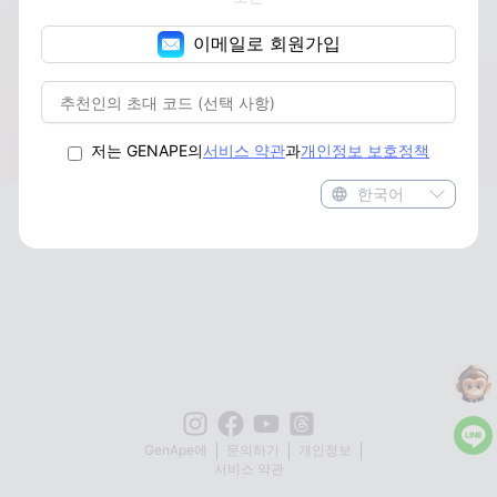
AI 일러스트 변환
AI 캐릭터 제작
슈퍼히어로 생성
바비 사진 생성
AI 퍼리 생성
3D 인물 생성
AI 미학 생성
필터
흑백 사진 컬러화
AI 색상 보정
이메일로 회원가입
AI 이미지 확장
배경 제거
AI 인테리어 디자인
포스터 생성기
생일 카드
픽셀 아트 생성기
AI 배너 생성기
스포츠 팀 로고
AI 카툰 생성기
카드 편집기
사진 컬러화
AI 타투 생성기
YouTube 썸네일 생성기
북마크 메이커
저는 GENAPE의
서비스 약관
과
개인정보 보호정책
한국어
GenApe에
문의하기
개인정보
서비스 약관