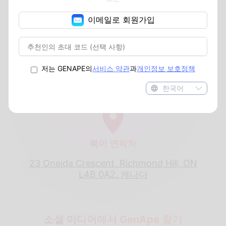
이메일로 회원가입
이메일로 회원가입
본사
저는 GENAPE의
저는 GENAPE의
서비스 약관
서비스 약관
과
과
개인정보 보호정책
개인정보 보호정책
821, 타이완 고운시 로주구 국창로 237샹 63
롱 22호
한국어
한국어
북미 연락처
23 Oneida Crescent, Richmond Hill, ON
L4B 0A2, 캐나다
소셜 미디어에서 GenApe 찾기