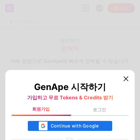
로그인
홈
문의하기
문의하기
연락처
아래 방법으로 GenApe에 빠르게 연락할 수 있습니다.
support@genape.ai
GenApe 시작하기
GenApe 시작하기
가입하고 무료 Tokens & Credits 받기
가입하고 무료 Tokens & Credits 받기
회사 정보
회사명
:
GenApe Inc. (YUANSHENG Inc.)
회원가입
회원가입
로그인
로그인
사업자 등록번호
: 83255252
GenApe 위치
또는
또는