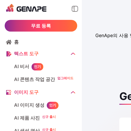
무료 등록
GenApe의 사
홈
텍스트 도구
AI 비서
인기
업그레이드
AI 콘텐츠 작업 공간
이미지 도구
G
AI 이미지 생성
인기
신규 출시
AI 제품 사진
신규 출시
AI 생성 영상