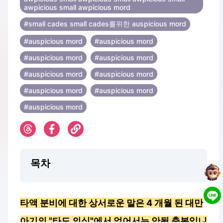
awpicious small awpicious mord
#small cades small cades를위한 auspicious mord
#auspicious mord
#auspicious mord
#auspicious mord
#auspicious mord
#auspicious mord
#auspicious mord
#auspicious mord
#auspicious mord
#auspicious mord
목차
타액 분비에 대한 상서로운 말은 4 개월 된 대만
아기의 "타도 의식"에서 없어서는 안될 축복입니