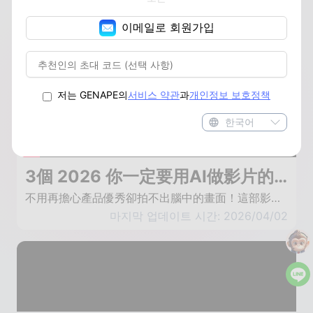
이메일로 회원가입
저는 GENAPE의
서비스 약관
과
개인정보 보호정책
한국어
3個 2026 你一定要用AI做影片的理由：一個人就是一支頂級影片團隊！(內含示範教學)
不用再擔心產品優秀卻拍不出腦中的畫面！這部影片告訴你如何用 AI 輕鬆解決「廉價感」，30 秒內拍出絲滑的百萬級產品運鏡。留言「想要」我把工具傳給你！ 很多品牌主、電商創作者最頭痛的，就是產品明明質感很好，但自己拿手機拍起來卻慘不忍睹...😅 想要拍出「絲滑環繞」或「高級機械臂」的鏡頭，以前要花大錢租攝影棚、買專業搖臂，現在你只需要 GenApe 的 AI 影片模板！ AI運鏡指令：人物保持不動。攝影機視角從右側緩慢水平橫移（Pan/Slide）到左側。保持構圖穩定，展現背景深度感，光影過渡自然，無任何畫面抖動。 在這部影片中，我會分享 3 個你一定要學會用 AI 做影片的原因 00:02 拒絕廉價感！ 00:25 原因一：省時間（AI 運鏡只要 30 秒） 00:52 原因二：省預算（告別攝影棚與昂貴器材） 01:11 原因三：不怕沒靈感（照片直接轉高級運鏡） 01:50 如何獲得這個 AI 工具？ 🚀 想讓影片變高級？ 現在就訂閱頻道，並在下方留言「想要」，我會把這套秘密武器傳送給你！ #AI做影片 #短影音行銷 #GenApe #影片剪輯教學 #電商創業 #低成本行銷 #AI運鏡 #產品攝影 #SEO行銷
마지막 업데이트 시간: 2026/04/02