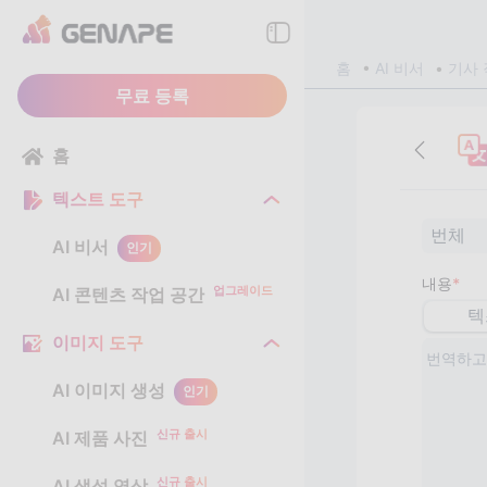
홈
AI 비서
기사 
무료 등록
홈
텍스트 도구
번체
AI 비서
인기
내용
*
업그레이드
AI 콘텐츠 작업 공간
텍
이미지 도구
AI 이미지 생성
인기
신규 출시
AI 제품 사진
신규 출시
AI 생성 영상