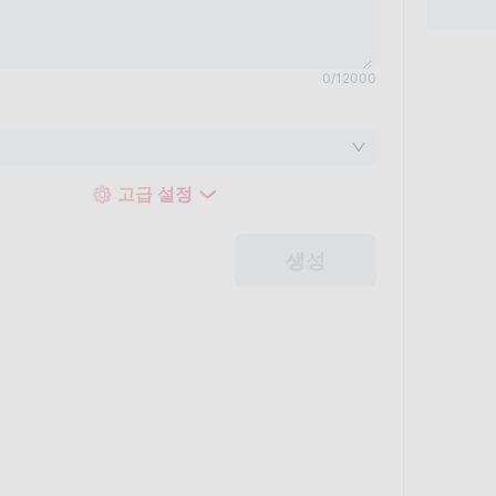
0
/
12000
고급 설정
생성