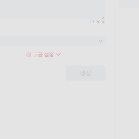
0
/
12000
고급 설정
생성