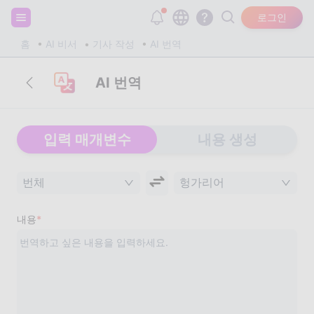
회원가입하고 20,000개의 무료 토큰을 받으세요!
로그인
홈
AI 비서
기사 작성
AI 번역
AI 번역
입력 매개변수
내용 생성
번체
헝가리어
내용
*