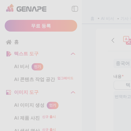
홈
AI 비서
기사 
무료 등록
홈
텍스트 도구
중국어
AI 비서
인기
내용
*
업그레이드
AI 콘텐츠 작업 공간
텍
이미지 도구
AI 이미지 생성
인기
신규 출시
AI 제품 사진
신규 출시
AI 생성 영상