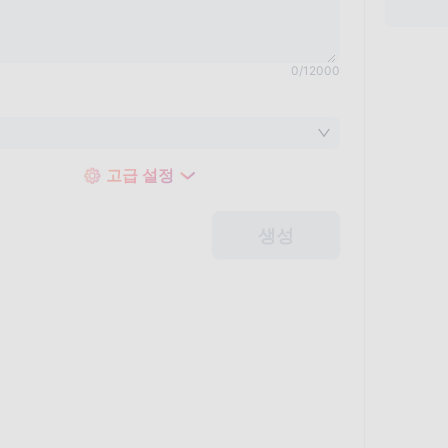
0
/
12000
고급 설정
생성