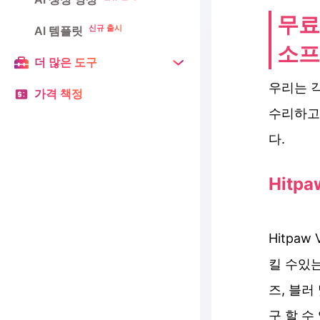
무료
신규 출시
AI 템플릿
소프
더 많은 도구
우리는 
가격 책정
수리하고
다.
Hitpa
Hitpa
킬 수있
즈, 블러
구 할 수