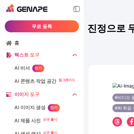
진정으로 무
무료 등록
홈
텍스트 도구
AI 비서
인기
업그레이드
AI 콘텐츠 작업 공간
이미지 도구
#비디오 
AI 이미지 생성
인기
#AI 화질
신규 출시
AI 제품 사진
신규 출시
AI 생성 영상