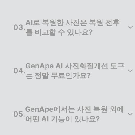
정말 효과 있습니다! GenApe는 딥러닝 기반 AI 화
질개선 모델을 사용해 흐릿한 영역과 노이즈를 정
AI로 복원한 사진은 복원 전후
확히 인식하고 복원합니다. 사용자는 클릭 한 번으
03
.
로 선명한 이미지를 얻을 수 있어 매우 실용적입니
를 비교할 수 있나요?
다.
물론입니다. 사진을 업로드하면 우측 상단에 회색
‘전/후 비교’ 버튼이 나타나며, AI 복원 전과 후의 품
GenApe AI 사진화질개선 도구
질 차이를 즉시 확인할 수 있습니다.
04
.
는 정말 무료인가요?
네, GenApe는 회원가입만 해도 20,000 토큰을 제
공하며, 사진화질높이기, 배경 제거, AI 이미지 생
GenApe에서는 사진 복원 외에
성 등 다양한 기능을 무료로 체험할 수 있습니다.
05
.
어떤 AI 기능이 있나요?