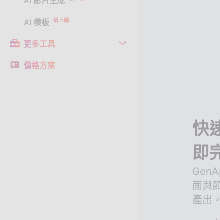
AI 影片生成
新上線
AI 模板
更多工具
價格方案
快
即
Gen
面與
產出