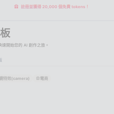
註冊並獲得 20,000 個免費 tokens！
板
速開始您的 AI 創作之旅。
板
鏡特效(camera)
電商
鏡左至右
水平運鏡右至左
垂
運鏡
旋轉展示
時裝秀
模特兒姿勢展示
多
o 動畫
Twitter/X影片
卡通
AI搞笑影片
Yo
食影片
新聞畫面模擬