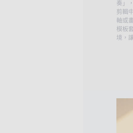
奏」
剪輯
軸或
模板
境，