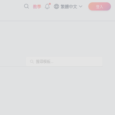
教學
繁體中文
登入
直運鏡上至下
垂直運鏡下至上
緩慢推近
場景擴展
角度產品展示
開箱影片
情侶愛心拍貼
AI 虛擬人產品介紹
uTube頻道片頭
電影預告片
口播影片