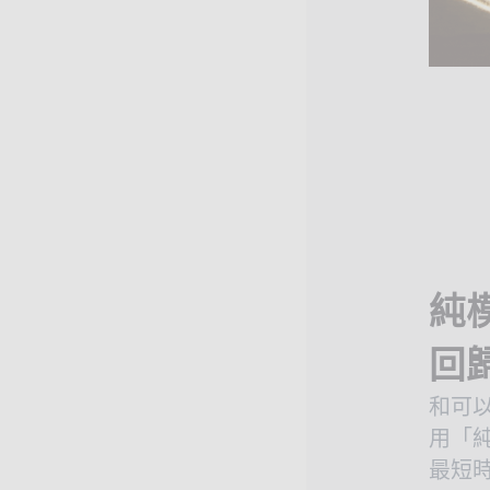
純
回
和可以
用「
最短時