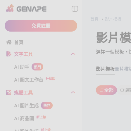
首頁
影片模板
免費註冊
影片模
首頁
選擇一個模板，快
文字工具
AI 助手
熱門
影片模板
圖片模
升級版
AI 圖文工作台
全部
運
媒體工具
水平運
環繞
AI 圖片生成
AI 
熱門
Log
AI
AI美
新上線
AI 商品圖
新上線