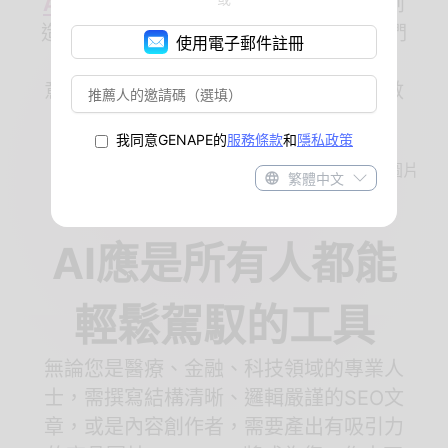
AI生成圖片
、
AI生成影片
等功能，輕鬆創
造出高品質的內容，提升工作效率。 我們
使用電子郵件註冊
使用電子郵件註冊
的目標是讓每位使用者都能輕鬆釋放創
意，自由創造屬於自己的作品，一同在數
位時代中蓬勃發展！
我同意GENAPE的
我同意GENAPE的
服務條款
服務條款
和
和
隱私政策
隱私政策
繁體中文
繁體中文
AI應是所有人都能
輕鬆駕馭的工具
無論您是醫療、金融、科技領域的專業人
士，需撰寫結構清晰、邏輯嚴謹的SEO文
章，或是內容創作者，需要產出有吸引力