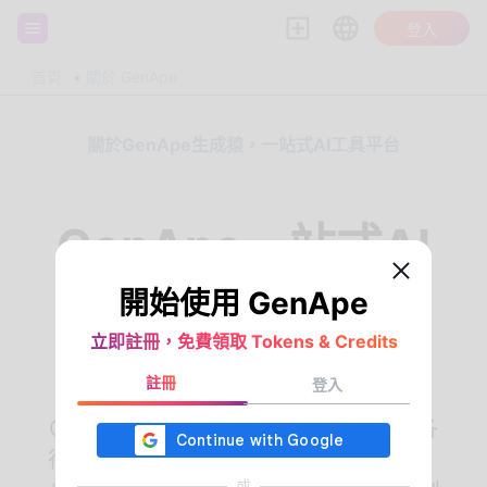
登入
首頁
關於 GenApe
關於GenApe生成猿，一站式AI工具平台
GenApe一站式AI
開始使用 GenApe
開始使用 GenApe
生成工具，專業內
立即註冊，免費領取 Tokens & Credits
立即註冊，免費領取 Tokens & Credits
容和圖片創作
註冊
註冊
登入
登入
GenApe提供簡單易用的
AI工具
，協助各
行各業的專業人士，透過一站式的文字、
或
或