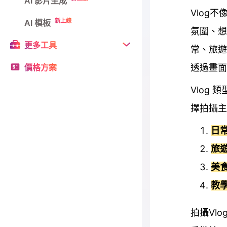
AI 影片生成
Vlog
新上線
AI 模板
氛圍、想
更多工具
常、旅遊
價格方案
透過畫面
Vlog
擇拍攝主
日常
旅遊
美食
教學
拍攝Vl