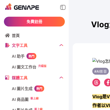
免費註冊
Vl
首頁
文字工具
AI 助手
熱門
升級版
AI 圖文工作台
#AI影音
媒體工具
AI 圖片生成
熱門
Vlog是
新上線
AI 商品圖
作者以V
新上線