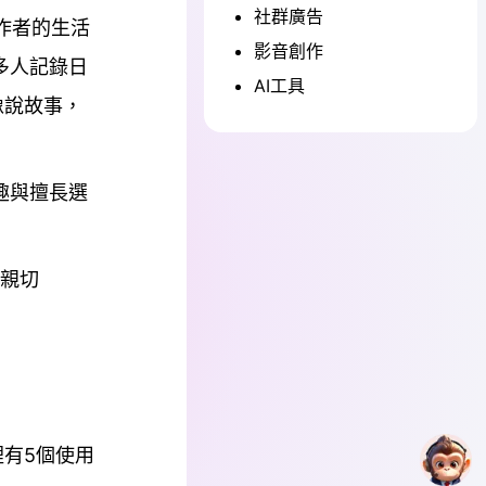
社群廣告
創作者的生活
影音創作
多人記錄日
AI工具
像說故事，
趣與擅長選
親切
裡有5個使用