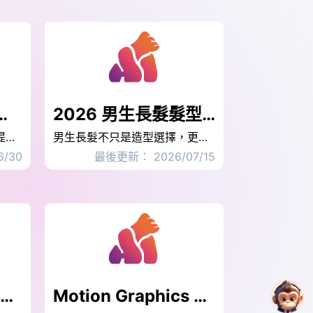
AI 3 步驟做出帶看感短影音
2026 男生長髮髮型推薦12 款：中分長髮、微捲層次、馬尾長髮男一次看
房仲影片已成為吸引買家與提高曝光的重要內容形式，比起單純的房屋照片，房仲影片更能呈現空間動線、採光與生活感，讓潛在買家更快理解物件特色，許多房地產經紀人仍認為製作影片需要大量時間與剪輯技術，其實透過 AI 工具，只要幾張房屋照片，就能快速製作出具有帶看感的房仲短影音，本文將分享房仲影片的製作流程，教你用 AI 在短時間內完成高品質影片內容。
男生長髮不只是造型選擇，更是改變氣質與輪廓的最快方式，這篇整理 2026 男生長髮髮型推薦 12 款，從中分長髮、微捲層次到馬尾長髮男，帶你用臉型與髮質先判斷，再用男生長髮模擬工具快速比對，縮小到最適合自己的長髮髮型男選項。
/30
最後更新： 2026/07/15
2026NovelAI 4.5教學，Novelai Diffusion免費生成漫畫角色
Motion Graphics 是什麼？超簡單動態圖片製作大公開！