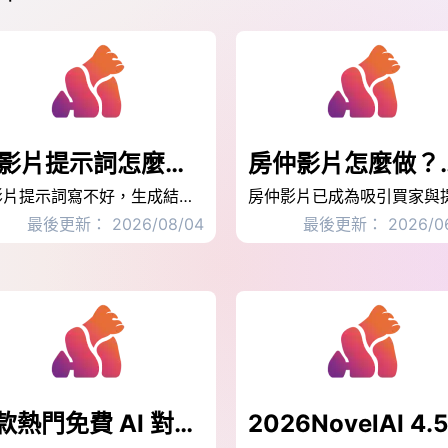
AI影片提示詞怎麼寫？5個描述重點＋實戰範例一次看懂
房仲影片怎麼做？用 
AI影片提示詞寫不好，生成結果不是靜止就是變形。這篇整理ai影片生成指令的五個描述重點、三種輸入方式寫法，附商品、人物、美食、社群四類ai video prompt範例與六種常見問題修法，直接對照套用。
最後更新： 2026/08/04
最後更新： 2026/06
5 款熱門免費 AI 對嘴工具推薦：打造爆紅對嘴影片神器