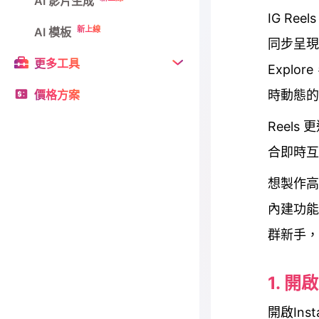
AI 影片生成
IG Re
新上線
AI 模板
同步呈現
更多工具
Explo
價格方案
時動態的
Reel
合即時互
想製作高
內建功能
群新手，
1. 開
開啟In