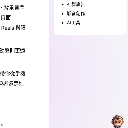
社群廣告
字幕、背景音樂
影音創作
薦頁面
AI工具
eels 與限
時動態則更適
人包帶你從手機
營者還是社
！
作。