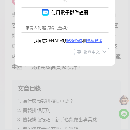
使用電子郵件註冊
想讓你的簡報一開場就抓住觀眾目光？除了內
容精彩，
簡報排版設計
更是關鍵。良好的版面
能提升專業感、引導視線、強化重點，是一份
我同意GENAPE的
服務條款
和
隱私政策
成功簡報的靈魂。 本文將帶你了解從原則到技
繁體中文
巧的全攻略，並介紹如何用
GenApe
AI 簡報
產
生器
， 快速完成高質感設計。
文章目錄
為什麼簡報排版很重要？
簡報排版原則
簡報排版技巧：新手也能做出專業感
如何選擇合適的字型與字級