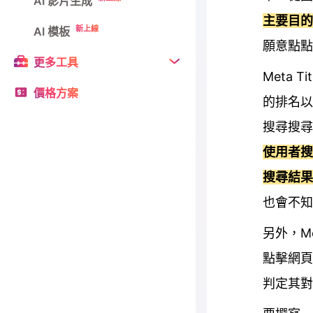
AI 影片生成
主要目
新上線
AI 模板
願意點點
更多工具
Meta
價格方案
的排名以及
搜尋搜
使用者搜
搜尋結
也會不知
另外，M
點擊網頁
判定其對