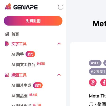
免費註冊
Me
首頁
文字工具
AI 助手
熱門
#SEO
升級版
AI 圖文工作台
#文案產
媒體工具
AI 圖片生成
熱門
新上線
AI 商品圖
Meta
示，從
新上線