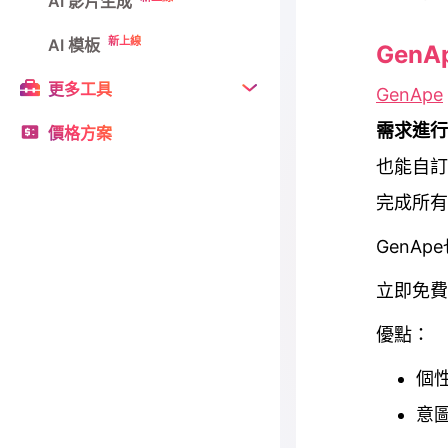
AI 影片生成
新上線
AI 模板
GenA
更多工具
GenApe
需求進行
價格方案
也能自訂
完成所有
GenAp
立即免
優點：
個
意