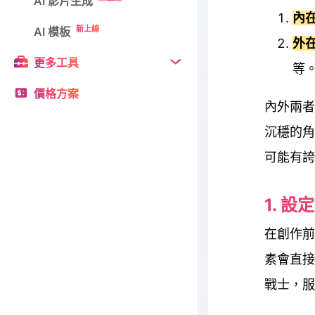
AI 影片生成
內
新上線
AI 模板
外
更多工具
等
價格方案
內外兩者
沉穩的角
可能有誇
1. 
在創作前
素會直接
戰士，服