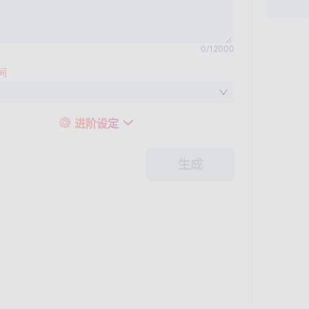
0
/
12000
间
进阶设定
生成