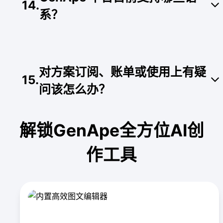
14
.
系？
为了支持跨国与多语系创作，我们目前支持繁体中
文、简体中文、英文、日文、韩文、越南文、印尼
对方案订阅、账单或使用上有疑
文、马来文、印度文、法文、德文、西班牙文、俄
15
.
文共 13 种国际语言。
问该怎么办？
我们拥有专业的客户服务团队。您可以直接点击网
解锁GenApe全方位AI创
页右下角的阿猿对话按钮、LINE 按钮联络线上客
服，或发送电子邮件与我们联系，我们将尽快回复
作工具
并协助您解决问题。