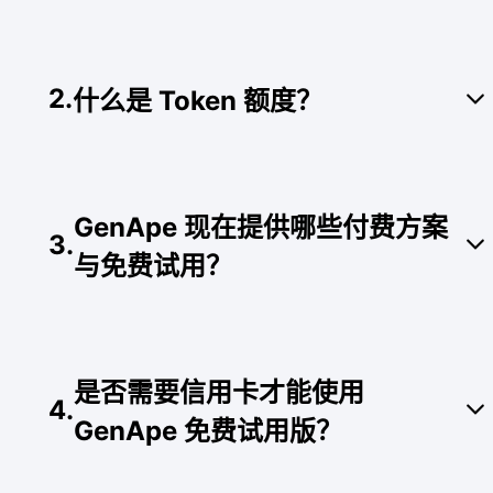
这是专为订阅用户准备的加码福利！里面包含了详
尽的 GenApe AI 教学内容，以及教您运用该平台
2
.
什么是 Token 额度？
搭配其他工具来提升生产力、甚至提高营收的秘
籍。让您轻松掌握前沿致胜关键，打造高效生产力
与获利模式。
Token 是您在系统内生成内容时扣除的计价单位。
【领取方式】订阅完成后，会有个专属福利的窗口
当您点击“生成”按钮时，系统会根据您使用的特定
供您下载；除此之外，您也可以点击右上角的高清
GenApe 现在提供哪些付费方案
工具收取对应的额度（扣点数会因工具复杂度而略
头像，接着点击大礼包领取。
3
.
有不同）：
与免费试用？
文字生成（含图片增强描述）：一个字收取约
1~3 个 token 数。
我们提供多种弹性的付费与免费方案，满足不同阶
图片生成（含助手内的同时产图）：一张图片
段的创作需求：
收取 250 个 token 数。
是否需要信用卡才能使用
4
.
免费试用版：注册后即提供 20,000 个
GenApe 免费试用版？
tokens，无需填写信用卡。
进阶方案：每月新台币 320 元 (约 10 美
元)，每月刷新 200,000 个 tokens。