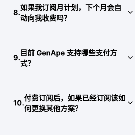
在购买后 3 天内尚未使用任何生成功能，可申请取
如果我订阅月计划，下个月会自
消订阅并获得全额退款。
8
.
※ 注意： 退款并非自动执行，您需要在购买 3 天内
动向我收费吗？
直接与我们的客服团队联系以获得退款。如果您后
续需要更改方案，也可以随时进行方案调整。
是的。GenApe 订阅方案（含月计划与年计划）皆
采自动续订机制。系统会在购买当日起算满 1 个月
目前 GenApe 支持哪些支付方
或 1 年后自动续订并扣款，直到您主动取消或暂停
9
.
订阅为止。
式？
GenApe 生成猿目前提供便捷的信用卡支付（支持
VISA、MASTER、JCB、CUPAC 等）与 PayPal
付费订阅后，如果已经订阅该如
付款方式 (需科学上网)，让消费者能够安全、快速
10
.
地完成线上交易。
何更换其他方案？
您可以点击个人头像并进入“账单”页面进行方案变