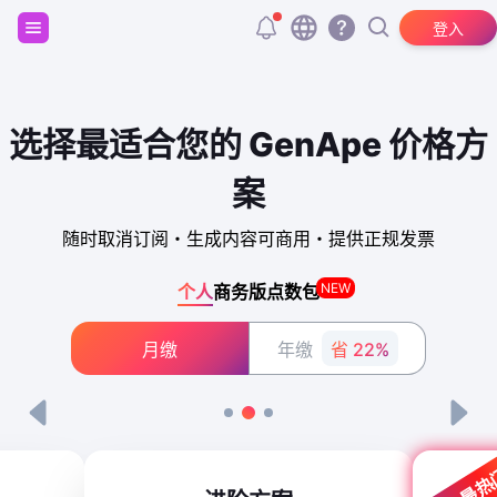
注册并获得 20,000 个免费 tokens！
登入
选择最适合您的 GenApe 价格方
案
随时取消订阅・生成内容可商用・提供正规发票
NEW
个人
商务版
点数包
月缴
年缴
省 22%
最热