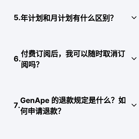
不需要，您可以使用您的 Google 帐户或电子邮件
创作者方案：每月新台币 630 元 (约 20 美
直接注册并免费试用，注册流程完全不需要填写信
元)，即可享受文字无限制生成。
5
.
年计划和月计划有什么区别？
用卡资料。
团队方案（早鸟优惠中）：每人每月新台币
690 元 (约 23 美元)，可与团队成员共享文
件，此外还享有比创作者方案更多的生成额
选择年计划可享有长期订阅折扣，相较于月计划，
度。
年计划提供 17% off 到 22% off 的超值折扣优惠。
付费订阅后，我可以随时取消订
※所有费用和适用税款（如有）均以台币或美金支
6
.
阅吗？
付。
可以。您可以随时取消年计划或月计划的后续自动
续订。但请注意，我们无法对已生成内容的订阅方
GenApe 的退款规定是什么？如
案提供退款，详细的退款保障规则请参考下一个问
7
.
题。
何申请退款？
我们提供初次购买后 3 天内的安心退款保障。若您