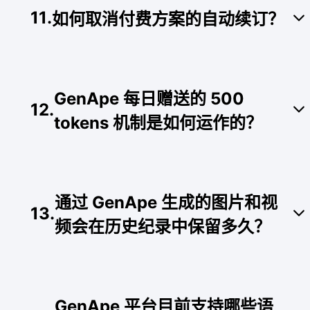
更：
11
.
如何取消付费方案的自动续订？
有迫切使用更多 Token 的需求：请在流程中
选择“取消订阅并立即更换方案”，即可马上重
置并升级新方案额度。
您可以点击个人头像中的“账单”，进入账单管理页
没有迫切使用更多 Token 的需求：请在流程
面后即可进行取消订阅流程。取消成功后，下一个
GenApe 每日赠送的 500
中选择“仅取消订阅”，现有方案可使用至本周
扣款周期将不会再自动续订。
12
.
期结束。
tokens 机制是如何运作的？
使用者需要完全用完现有方案的所有 tokens 额
度，才会触发每日赠送的机制。系统赠送的 500
通过 GenApe 生成的图片和视
tokens 每天会重置一次，且当天未用完的赠送额度
13
.
无法累计至隔日。
频会在历史纪录中保留多久？
平台上生成的图片和视频线上历史纪录仅保留 14
天。若有生成出满意、喜欢的作品，不妨在生成后
GenApe 平台目前支持哪些语
直接点击下载保存至您的本地设备喔。