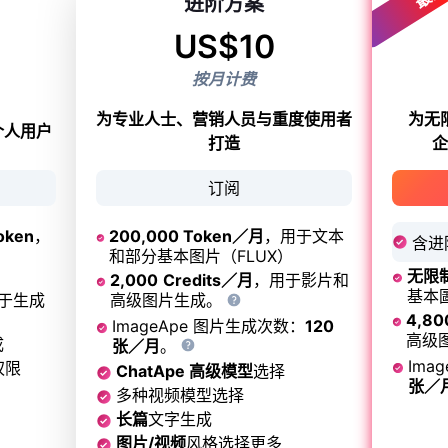
进阶方案
US$
10
按月计费
为专业人士、营销人员与重度使用者
为无
个人用户
打造
企
订阅
oken
，
200,000 Token／月
，用于文本
含进
和部分基本图片（FLUX）
无限制
2,000
Credits／月
，用于影片和
基本圖
于生成
高级图片生成。
4,80
ImageApe 图片生成次数：
120
高级
成
张／月
。
Ima
权限
ChatApe 高级模型
选择
张／
多种视频模型选择
长篇
文字生成
图片/视频
风格选择更多