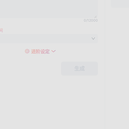
0
/
12000
间
进阶设定
生成