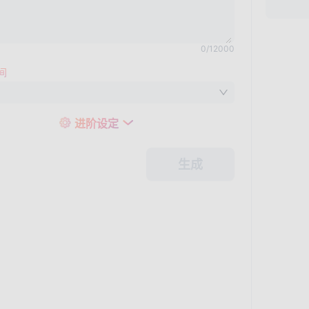
0
/
12000
间
进阶设定
生成