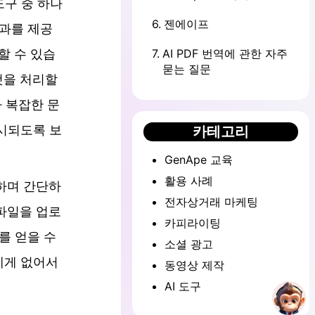
 도구 중 하나
6
.
젠에이프
결과를 제공
할 수 있습
7
.
AI PDF 번역에 관한 자주
묻는 질문
 것을 처리할
라 복잡한 문
시되도록 보
카테고리
GenApe 교육
활용 사례
공하며 간단하
전자상거래 마케팅
 파일을 업로
카피라이팅
를 얻을 수
소셜 광고
에게 없어서
동영상 제작
AI 도구