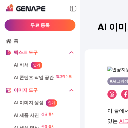
AI 이
무료 등록
홈
텍스트 도구
AI 비서
인기
업그레이드
AI 콘텐츠 작업 공간
#AI그림
이미지 도구
AI 이미지 생성
인기
이 글에서
신규 출시
AI 제품 사진
있는
AI
신규 출시
AI 생성 영상