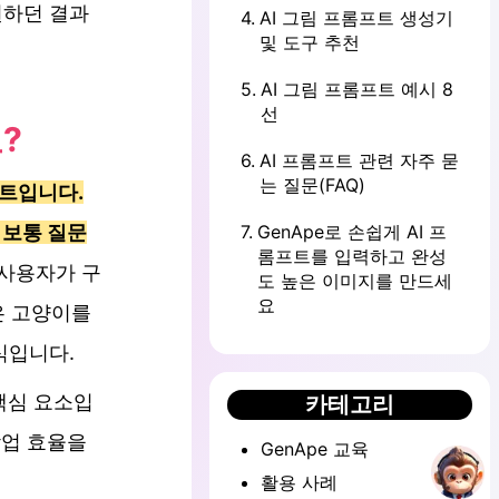
원하던 결과
4
.
AI 그림 프롬프트 생성기
및 도구 추천
5
.
AI 그림 프롬프트 예시 8
선
?
6
.
AI 프롬프트 관련 자주 묻
는 질문(FAQ)
스트입니다.
 보통 질문
7
.
GenApe로 손쉽게 AI 프
롬프트를 입력하고 완성
 사용자가 구
도 높은 이미지를 만드세
요
은 고양이를
식입니다.
핵심 요소입
카테고리
작업 효율을
GenApe 교육
활용 사례