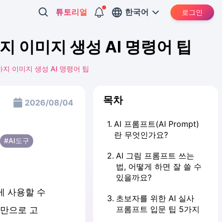
튜토리얼
한국어
로그인
지 이미지 생성 AI 명령어 팁
가지 이미지 생성 AI 명령어 팁
목차
2026/08/04
1
.
AI 프롬프트(AI Prompt)
란 무엇인가요?
#AI도구
2
.
AI 그림 프롬프트 쓰는
법, 어떻게 하면 잘 쓸 수
있을까요?
게 사용할 수
3
.
초보자를 위한 AI 실사
프롬프트 입문 팁 5가지
력만으로 고