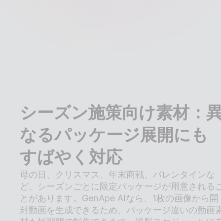
シーズン施策向け素材：
なるパッケージ展開にも
すばやく対応
母の日、クリスマス、年末商戦、バレンタインな
ど、シーズンごとに限定パッケージが用意される
とがあります。GenApe AIなら、1枚の画像から開
封動画を生成できるため、パッケージ違いの動画