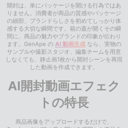
開封は、単にパッケージを開ける行為ではあ
りません。消費者が商品の質感やパッケージ
の細部、ブランドらしさを初めてしっかり体
感する大切な瞬間です。箱の蓋が開くその瞬
間に、商品の魅力やブランドの印象が伝わり
ます。GenApe の
AI 動画生成
なら、実物の
サンプルや撮影スタジオ、編集チームを用意
しなくても、静止画1枚から開封シーンを再現
した動画を作成できます。
AI開封動画エフェク
トの特長
商品画像をアップロードするだけで、