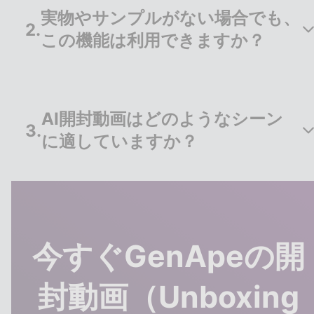
ェクトです。ユーザーが静止画の商品画像をアップ
実物やサンプルがない場合でも、
ロードすると、システムが自動的に開封プロセスを
2
.
シミュレートした動画（箱の蓋を開ける、商品が現
この機能は利用できますか？
れるなどの連続したシーンを含む）を生成します。
撮影や編集は不要です。
はい、可能です。商品やパッケージの静止画さえあ
れば、GenApe AIはその画像内容に基づいて開封動
AI開封動画はどのようなシーン
画を生成します。新商品発売前のプロモーションコ
3
.
ンテンツ、クラウドファンディングページのビジュ
に適していますか？
アル、ECサイトの商品ページの動画素材などに最適
です。
AI開封動画は、ECサイトの商品ページ、SNS広告、
ブランドの先行予約ページ、季節やイベント向けの
マーケティング素材など、幅広いシーンで活用でき
ます。撮影コストを抑えながら、商品の開封イメー
今すぐGenApeの開
ジをすばやく動画化したいブランドやマーケティン
グチームに適しています。
封動画（Unboxing