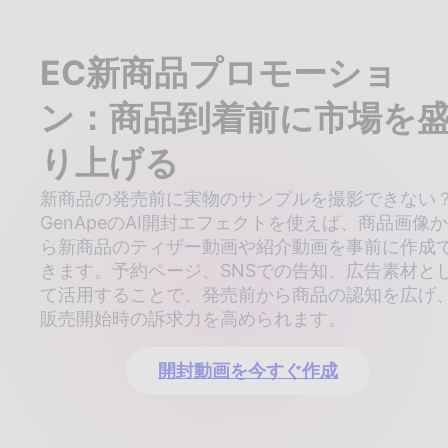
EC新商品プロモーショ
ン：商品到着前に市場を
り上げる
新商品の発売前に実物のサンプルを撮影できない
GenApeのAI開封エフェクトを使えば、商品画像か
ら新商品のティザー動画や紹介動画を事前に作成
きます。予約ページ、SNSでの告知、広告素材と
て活用することで、発売前から商品の認知を広げ
販売開始時の訴求力を高められます。
開封動画を今すぐ作成