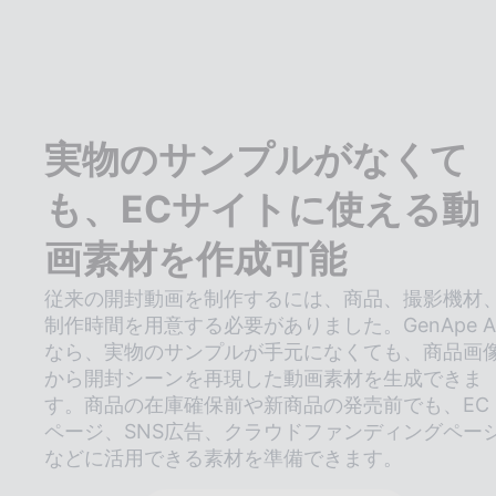
実物のサンプルがなくて
も、ECサイトに使える動
画素材を作成可能
従来の開封動画を制作するには、商品、撮影機材
制作時間を用意する必要がありました。GenApe A
なら、実物のサンプルが手元になくても、商品画
から開封シーンを再現した動画素材を生成できま
す。商品の在庫確保前や新商品の発売前でも、EC
ページ、SNS広告、クラウドファンディングペー
などに活用できる素材を準備できます。