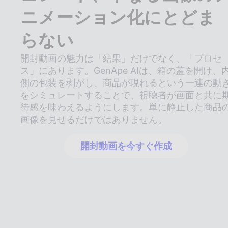
ニメーション化にとどま
らない
開封動画の魅力は「結果」だけでなく、「プロセ
ス」にあります。GenApe AIは、箱の蓋を開け、
側の包装を剥がし、商品が現れるという一連の動
をシミュレートすることで、視聴者が画面と共に
待感を味わえるようにします。単に静止した商品
画像を見せるだけではありません。
開封動画を今すぐ作成