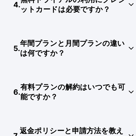
成含む）：1画像あたり250トークンを消
4
.
無料トライアル版：会員登録後、すぐに
費。
ットカードは必要ですか？
20,000トークンが付与されます。クレジッ
トカードの登録は不要です。
ライトプラン：月額320ニュー台湾ドル（約
不要です。Googleアカウントまたはメールアドレ
10米ドル）、毎月200,000トークンが更新
スだけで直接登録し、無料でお試しいただけま
されます。
年間プランと月間プランの違い
す。登録手続きの際にクレジットカード情報を入
クリエイタープラン：月額630ニュー台湾ド
5
.
力する必要は一切ありません。
ル（約20米ドル）、テキスト生成を無制限
は何ですか？
でご利用いただけます。
チームプラン（早割キャンペーン中）：1名
あたり月額690ニュー台湾ドル（約23米ド
年間プランをお選びいただくと、長期割引が適用
ル）、チームメンバー間でのドキュメント共
されます。月間プランと比較して、17%〜22%
有が可能で、クリエイタープラン以上の生成
有料プランの解約はいつでも可
OFFの特別割引価格でご利用いただけます。
6
.
枠が提供されます。
能ですか？
※ すべての料金および適用される税金（該当する
場合）は、台湾ドルまたは米ドルでの決済となり
ます。
はい、いつでも年間プランまたは月間プランの次
回自動更新を停止できます。ただし、すでにコン
返金ポリシーと申請方法を教え
テンツ生成に利用されたプランへの返金はいたし
7
.