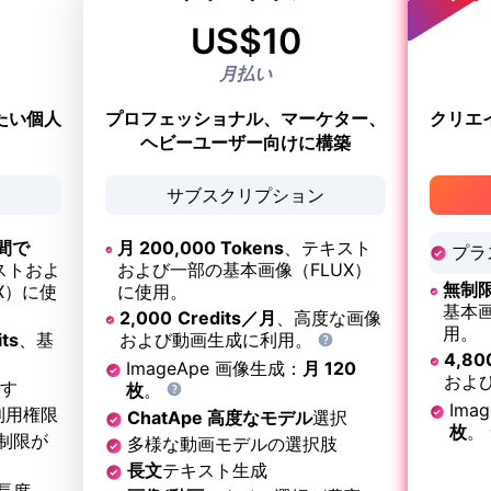
US$
10
月払い
たい個人
プロフェッショナル、マーケター、
クリエ
ヘビーユーザー向けに構築
サブスクリプション
間で
月 200,000 Tokens
、テキスト
プラ
ストおよ
および一部の基本画像（FLUX）
無制
X）に使
に使用。
基本画
2,000
Credits／月
、高度な画像
用。
ts
、基
および動画生成に利用。
4,80
。
ImageApe 画像生成：
月 120
およ
す
枚
。
Ima
利用権限
ChatApe 高度なモデル
選択
枚
。
制限が
多様な動画モデルの選択肢
長文
テキスト生成
長度