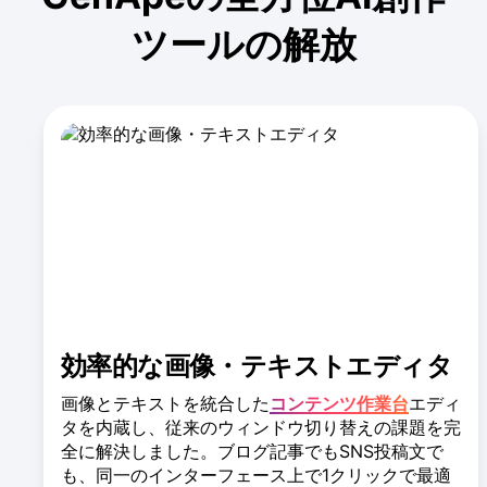
す。ウェブサイト右下のチャットボタン、LINEボ
タンからオンラインサポートにお問い合わせいた
ツールの解放
だくか、メールにてご連絡いただければ、迅速に
確認し対応いたします。
効率的な画像・テキストエディタ
画像とテキストを統合した
コンテンツ作業台
エディ
タを内蔵し、従来のウィンドウ切り替えの課題を完
全に解決しました。ブログ記事でもSNS投稿文で
も、同一のインターフェース上で1クリックで最適