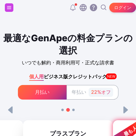
サインアップして20,000個の無料トークンをゲット！
ログイン
最適なGenApeの料金プランの
選択
いつでも解約・商用利用可・正式な請求書
個人用
ビジネス版
クレジットパック
NEW
月払い
年払い
22%オフ
最も
プラスプラン