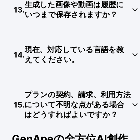
生成した画像や動画は履歴に
す。付与された500トークンは毎日リセットさ
13
.
れ、当日に使い切れなかった分を翌日に繰り越す
いつまで保存されますか？
ことはできません。
プラットフォーム上で生成された画像および動画
のオンライン履歴の保存期間は14日間です。お気
現在、対応している言語を教
に入りの作品が生成された際は、お早めにローカ
14
.
ルデバイスへダウンロードして保存することをお
えてください。
すすめします。
グローバルな多言語創作をサポートするため、現
在は繁体字中国語、簡体字中国語、英語、日本
プランの契約、請求、利用方法
語、韓国語、ベトナム語、インドネシア語、マレ
ー語、ヒンディー語、フランス語、ドイツ語、ス
について不明な点がある場合
15
.
ペイン語、ロシア語の計13の国際言語に対応して
はどうすればよいですか？
います。
GenApeの全方位AI創作
専門のカスタマーサポートチームが対応いたしま