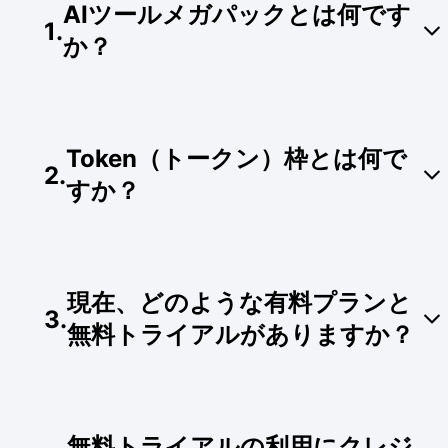
AIツールメガパックとは何です
1
.
か？
サブスクリプション会員限定の特別特典です！
GenApeの公式ガイドや、本ツールと他の
AI ツー
Token（トークン）枠とは何で
ル
を組み合わせて生産性を向上させ、収益を最大
2
.
化するための秘訣が詳しくまとめられています。
すか？
AIを活用した効率的な生産性と収益モデルを簡単
に構築できます。 【受け取り方法】サブスクリプ
ション登録完了後、専用特典のポップアップウィ
Tokenは、GenApe内でコンテンツを生成する際
ンドウからダウンロードできます。また、画面右
に消費される計算単位です。「生成」ボタンをク
上のプロフィールアイコンをクリックし、「AIツ
現在、どのような有料プランと
リックすると、使用した特定のツールに応じて対
ールメガパック」を選択して受け取ることも可能
3
.
応するトークン数が差し引かれます（消費ポイン
無料トライアルがありますか？
です。
トはツールの複雑さにより若干異なります）。
テキスト生成（プロンプト拡張含む）：1文
お客様の創作ステージに合わせ、柔軟なプランを
字あたり約1〜3トークンを消費。
ご用意しております。
画像生成（AIアシスタント内での同時画像生
無料トライアルの利用にクレジ