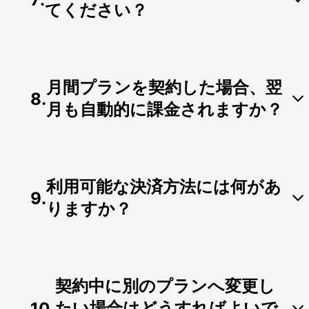
かねます。詳細な返金保証ルールについては、次
てください？
の質問をご参照ください。
初回購入後3日以内であれば、安心の返金保証を
ご用意しております。購入後3日以内で、かつ生
月間プランを契約した場合、翌
成機能を一度も利用されていない場合に限り、サ
8
.
ブスクリプションのキャンセルおよび全額返金を
月も自動的に課金されますか？
申請できます。
※ 注意：返金は自動的には行われません。購入後
3日以内に直接カスタマーサポートまでご連絡い
はい。GenApeのサブスクリプションプラン（月
ただく必要があります。なお、後からプランを変
間・年間）はすべて自動更新制を採用していま
更・調整することもいつでも可能です。
利用可能な決済方法には何があ
す。ご購入日から起算して1ヶ月または1年が経過
9
.
すると自動的に更新され決済が行われます（ご自
りますか？
身で解約または停止手続きを行うまで継続されま
す）。
現在、便利なクレジットカード決済（VISA、
MASTER、JCB、銀聯など）およびPayPal決済に
契約中に別のプランへ変更し
対応しており、安全かつスピーディーにオンライ
ン取引を完了いただけます。
たい場合はどうすればよいで
10
.