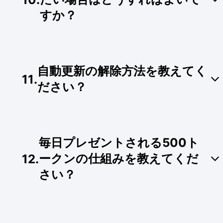
すか？
プロフィールアイコンをクリックし、「請求（ア
カウント情報）」ページからプランを変更できま
自動更新の解除方法を教えてく
す。
11
.
ださい？
すぐにトークンを追加したい場合：手続き内
で「サブスクリプションを解約してすぐにプ
ランを変更」を選択すると、即座に新しいプ
プロフィールアイコンの「請求（アカウント情
ランの枠にリセットおよびアップグレードさ
報）」から管理画面に入り、解約手続きを行って
れます。
毎日プレゼントされる500ト
いただけます。解約が完了すると、次回の課金サ
トークンの追加を急がない場合：手続き内で
イクルからの自動更新が停止します。
「サブスクリプションの解約のみ」を選択す
ークンの仕組みを教えてくだ
12
.
ると、現在のプランの有効期限が終了するま
さい？
でそのままご利用いただけます。
現在ご契約中のプランのトークン枠をすべて使い
切ることで、毎日の配布システムが有効になりま