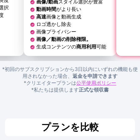
画像/動画
スタイル選択が豊富
選択
動画時間
がより長い
度
高速
画像と動画生成
ロゴ透かし除去
画像プライバシー
画像／動画の削除権限。
生成コンテンツの
商用利用
可能
*
初回のサブスクリプションから3日以内にいずれの機能も使
用されなかった場合、
返金を申請できます
*クリエイタープランは
公平使用ポリシー
*
私たちは提供します
正式な領収書
プランを比較