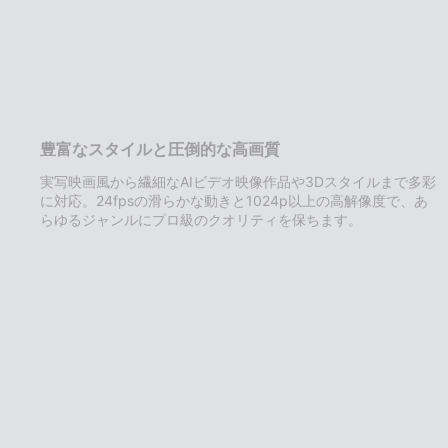
豊富なスタイルと圧倒的な高画質
実写映画風から繊細なAIビデオ映像作品や3Dスタイルまで多彩
に対応。24fpsの滑らかな動きと1024p以上の高解像度で、あ
らゆるジャンルにプロ級のクオリティを保ちます。