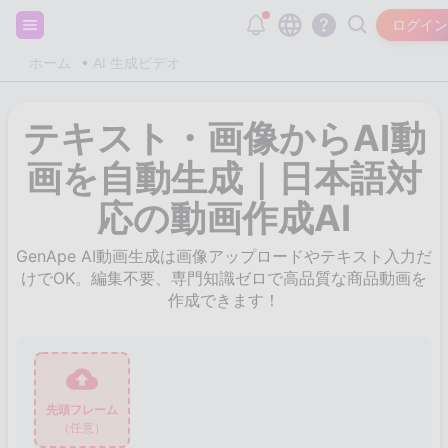
サインアップして20,000個の無料トークンをゲット
ログイン
ホーム
AI 生成ビデオ
テキスト・画像からAI動
画を自動生成｜日本語対
応の動画作成AI
GenApe AI動画生成は画像アップロードやテキスト入力だ
けでOK。編集不要、専門知識ゼロで高品質な商品動画を
作成できます！
先頭フレーム
（任意）