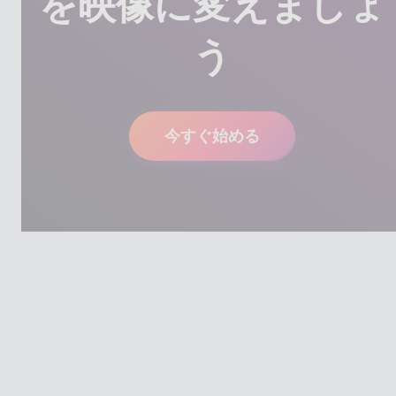
を映像に変えましょ
う
今すぐ始める