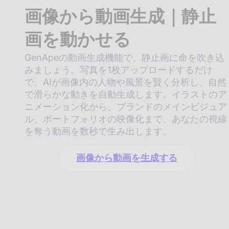
画像から動画生成｜静止
画を動かせる
GenApeの動画生成機能で、静止画に命を吹き込
みましょう。写真を1枚アップロードするだけ
で、AIが画像内の人物や風景を賢く分析し、自然
で滑らかな動きを自動生成します。イラストのア
ニメーション化から、ブランドのメインビジュア
ル、ポートフォリオの映像化まで、あなたの視線
を奪う動画を数秒で生み出します。
画像から動画を生成する