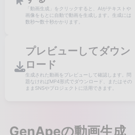
「動画生成」をクリックすると、AIがテキストや
画像をもとに自動で動画を生成します。生成には
数秒〜数十秒かかります。
プレビューしてダウン
ロード
生成された動画をプレビューして確認します。問
題なければMP4形式でダウンロード、またはその
ままSNSやプロジェクトに活用できます。
GenApeの動画生成