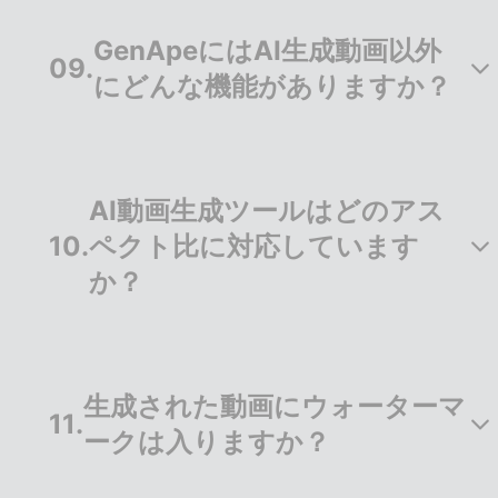
定します。例：「少年が海に向かって歩く」のよ
GenApeにはAI生成動画以外
うに具体的に。
09
.
にどんな機能がありますか？
AI顔交換、AI画像生成、AIテンプレートなど豊富
な機能で、画像と動画の生成ニーズに対応しま
AI動画生成ツールはどのアス
す。
ペクト比に対応しています
10
.
か？
さまざまなアスペクト比に対応。アップロードセ
クション下部で画像に近い比率を選べば歪みを防
生成された動画にウォーターマ
げます。
11
.
ークは入りますか？