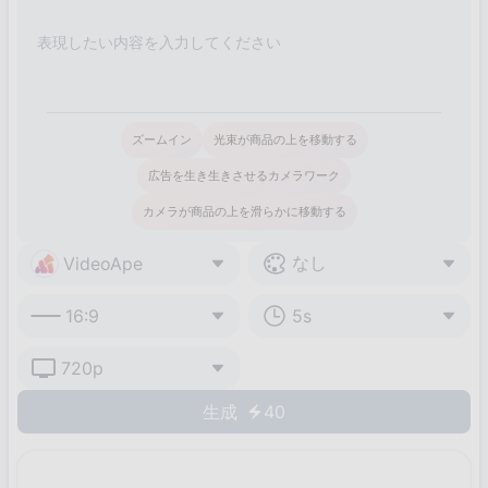
表現したい内容を入力してください
ズームイン
光束が商品の上を移動する
広告を生き生きさせるカメラワーク
カメラが商品の上を滑らかに移動する
なし
VideoApe
16:9
5
s
720p
生成
40