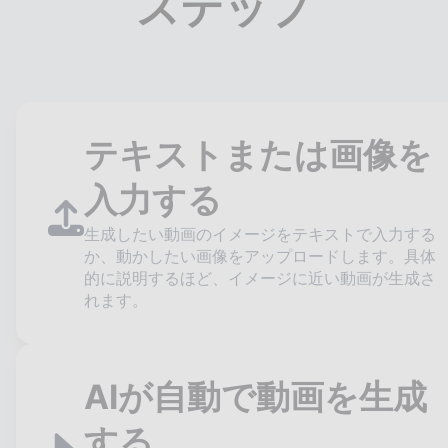
ステップ
テキストまたは画像を
入力する
生成したい動画のイメージをテキストで入力する
か、動かしたい画像をアップロードします。具体
的に説明するほど、イメージに近い動画が生成さ
れます。
AIが自動で動画を生成
する