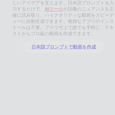
しいアイデアを支えます。日本語プロンプトを入
力するだけで、
AIツール
が語彙のニュアンスを正
確に読み取り、ハイクオリティな動画をスピーデ
ィーに自動生成できます。複雑なアプリのインス
トールは不要。ブラウザ上で誰でも手軽に、テキ
ストからプロ級の動画を作成できます。
日本語プロンプトで動画を作成