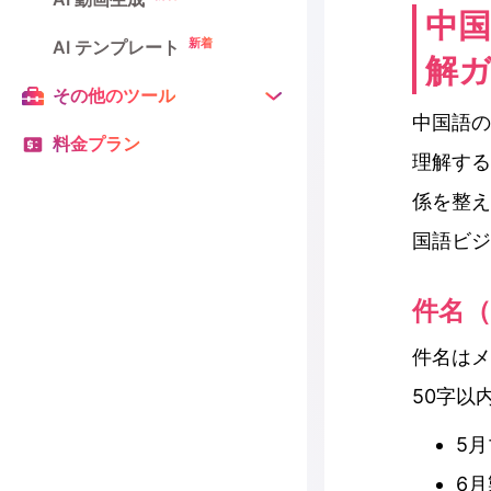
中
新着
AI テンプレート
解
その他のツール
中国語の
料金プラン
理解する
係を整え
国語ビジ
件名
件名はメ
50字以
5
6