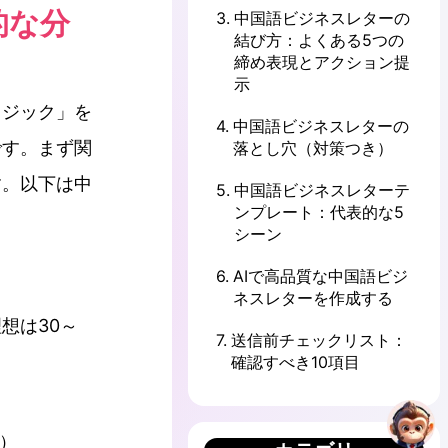
的な分
3
.
中国語ビジネスレターの
結び方：よくある5つの
締め表現とアクション提
示
ロジック」を
4
.
中国語ビジネスレターの
です。まず関
落とし穴（対策つき）
す。以下は中
5
.
中国語ビジネスレターテ
ンプレート：代表的な5
シーン
6
.
AIで高品質な中国語ビジ
ネスレターを作成する
想は30～
7
.
送信前チェックリスト：
確認すべき10項目
）