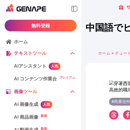
中国語で
無料登録
ホーム
テキストツール
ホーム
»
チュー
AIアシスタント
人気
プレミアム
AI コンテンツ作業台
画像ツール
#商業信
AI 画像生成
人気
新着
AI 商品画像
新着
AI 動画生成