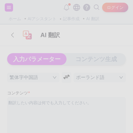
サインアップして20,000個の無料トークンをゲット！
ログイン
ホーム
AIアシスタント
記事作成
AI 翻訳
AI 翻訳
入力パラメーター
コンテンツ生成
繁体字中国語
ポーランド語
コンテンツ
*