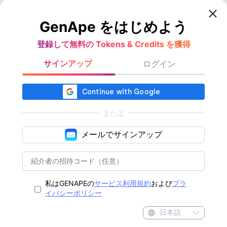
GenApe をはじめよう
登録して無料の Tokens & Credits を獲得
サインアップ
ログイン
または
メールでサインアップ
私はGENAPEの
サービス利用規約
および
プラ
イバシーポリシー
日本語