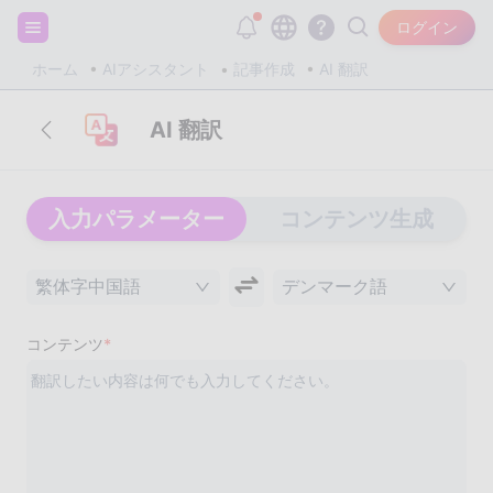
サインアップして20,000個の無料トークンをゲット！
ログイン
ホーム
AIアシスタント
記事作成
AI 翻訳
AI 翻訳
入力パラメーター
コンテンツ生成
繁体字中国語
デンマーク語
コンテンツ
*