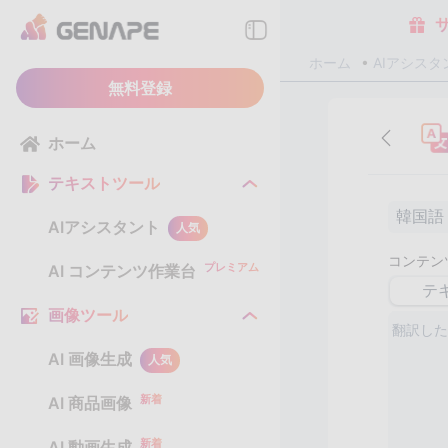
ホーム
AIアシスタ
無料登録
ホーム
テキストツール
韓国語
AIアシスタント
人気
コンテン
プレミアム
AI コンテンツ作業台
テ
画像ツール
AI 画像生成
人気
新着
AI 商品画像
新着
AI 動画生成