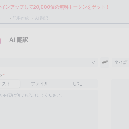
サインアップして20,000個の無料トークンをゲット！
ント
記事作成
AI 翻訳
AI 翻訳
タイ語
ツ
*
キスト
ファイル
URL