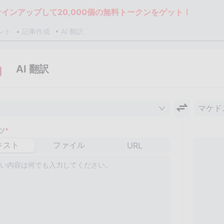
サインアップして20,000個の無料トークンをゲット！
ント
記事作成
AI 翻訳
AI 翻訳
マケド
ツ
*
キスト
ファイル
URL