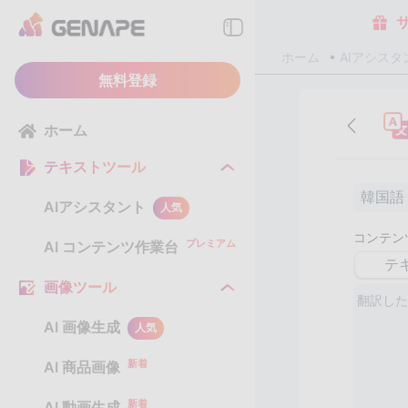
ホーム
AIアシスタ
無料登録
ホーム
テキストツール
韓国語
AIアシスタント
人気
コンテン
プレミアム
AI コンテンツ作業台
テ
画像ツール
AI 画像生成
人気
新着
AI 商品画像
新着
AI 動画生成