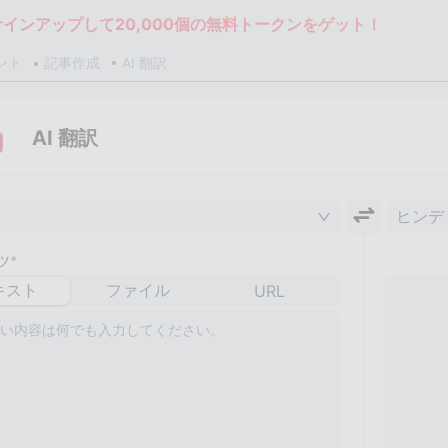
サインアップして20,000個の無料トークンをゲット！
ント
記事作成
AI 翻訳
AI 翻訳
ヒンデ
ツ
*
キスト
ファイル
URL