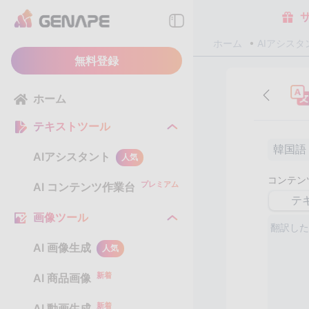
ホーム
AIアシスタ
無料登録
ホーム
テキストツール
韓国語
AIアシスタント
人気
コンテン
プレミアム
AI コンテンツ作業台
テ
画像ツール
AI 画像生成
人気
新着
AI 商品画像
新着
AI 動画生成