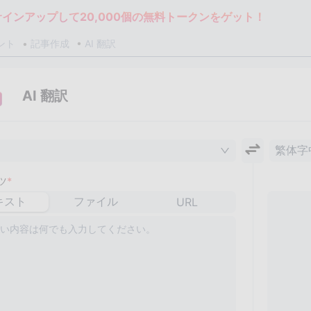
サインアップして20,000個の無料トークンをゲット！
ント
記事作成
AI 翻訳
AI 翻訳
繁体字
ツ
*
キスト
ファイル
URL