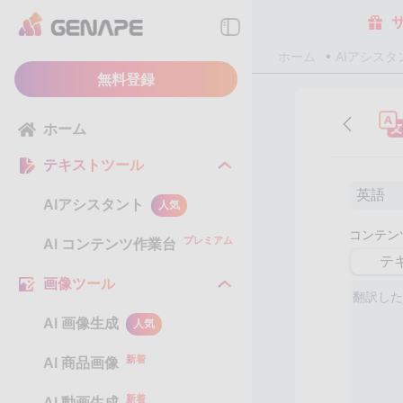
ホーム
AIアシスタ
無料登録
ホーム
テキストツール
英語
AIアシスタント
人気
コンテン
プレミアム
AI コンテンツ作業台
テ
画像ツール
AI 画像生成
人気
新着
AI 商品画像
新着
AI 動画生成