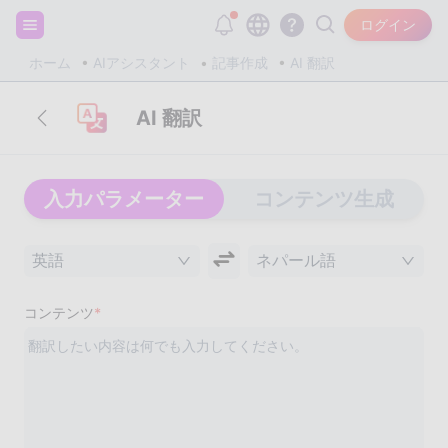
サインアップして20,000個の無料トークンをゲット！
ログイン
ホーム
AIアシスタント
記事作成
AI 翻訳
AI 翻訳
入力パラメーター
コンテンツ生成
英語
ネパール語
コンテンツ
*