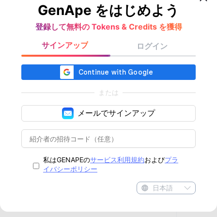
GenApe をはじめよう
登録して無料の Tokens & Credits を獲得
サインアップ
ログイン
または
メールでサインアップ
私はGENAPEの
サービス利用規約
および
プラ
イバシーポリシー
日本語