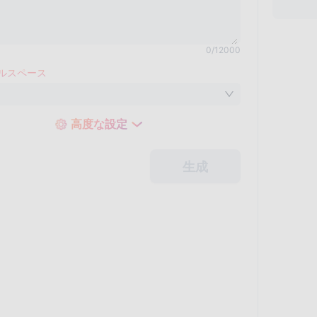
0
/
12000
ルスペース
高度な設定
生成