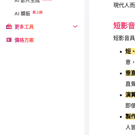
AI 影片生成
現代人而
新上線
AI 模板
短影音
更多工具
短影音具
價格方案
短
意
垂
直
演
即
製
人