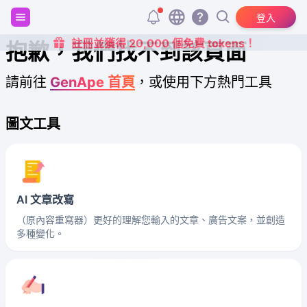
登入
註冊並獲得 20,000 個免費 tokens！
抱歉，我們找不到該頁面
請前往
GenApe 首頁
，或使用下方熱門工具
圖文工具
AI 文章改寫
（原內容重寫器）更好的理解您輸入的文章、廣告文案，並創造
多種變化。