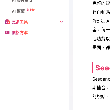
AI 影片生成
完整的短
新上線
AI 模板
聲自動貼合
Pro 
更多工具
容，每一
價格方案
心功能以
畫面，都
See
Seedan
期補音，
的說話、