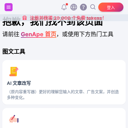
登入
注册并获得 20,000 个免费 tokens！
抱歉，我们找不到该页面
请前往
GenApe 首页
，或使用下方热门工具
图文工具
AI 文章改写
（原内容重写器）更好的理解您输入的文章、广告文案，并创造
多种变化。