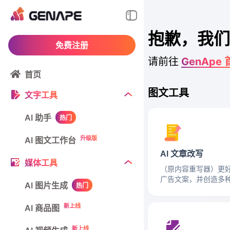
抱歉，我们
免费注册
请前往
GenApe
首页
图文工具
文字工具
AI 助手
热门
升级版
AI 图文工作台
AI 文章改写
媒体工具
（原内容重写器）更
广告文案，并创造多
AI 图片生成
热门
新上线
AI 商品图
新上线