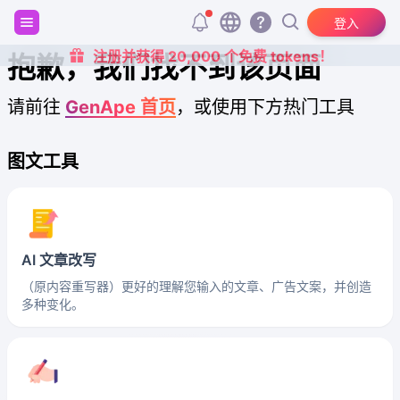
登入
注册并获得 20,000 个免费 tokens！
抱歉，我们找不到该页面
请前往
GenApe 首页
，或使用下方热门工具
图文工具
AI 文章改写
（原内容重写器）更好的理解您输入的文章、广告文案，并创造
多种变化。