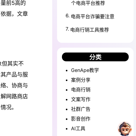
量前5高的
个电商平台推荐
要依据，文章
6
.
电商平台诈骗要注意
7
.
电商行销工具推荐
分类
象但其实不
GenApe教学
示其产品与服
案例分享
联络、协商与
电商行销
了解网路商店
文案写作
售情况。
社群广告
影音创作
AI工具