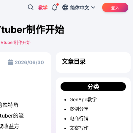
教学
简体中文
登入
tuber制作开始
Vtuber制作开始
文章目录
2026/06/30
分类
GenApe教学
己的独特角
案例分享
uber的流
电商行销
赚取收益方
文案写作