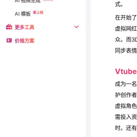
AI 视频生成
式。
新上线
AI 模板
在开始了解
更多工具
虚拟网红
众。而3D
价格方案
同步表情
Vtub
成为一名V
护创作者
虚拟角色
需投入资
时。还有