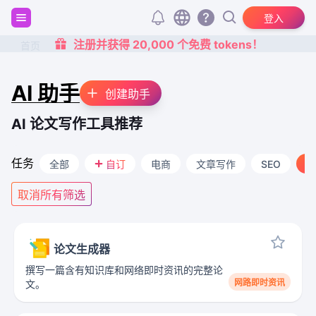
登入
注册并获得 20,000 个免费 tokens！
首页
AI 助手
创建助手
AI 论文写作工具推荐
任务
SEO
全部
自订
电商
文章写作
学
取消所有筛选
论文生成器
撰写一篇含有知识库和网络即时资讯的完整论
网路即时资讯
文。