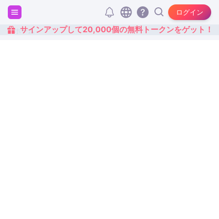
ログイン
サインアップして20,000個の無料トークンをゲット！
ホーム